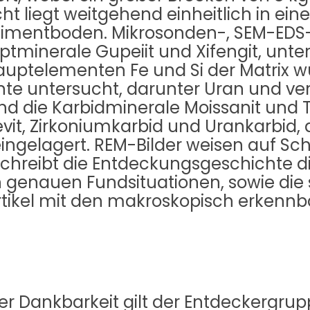
ht liegt weitgehend einheitlich in ein
dimentboden. Mikrosonden-, SEM-EDS-
tminerale Gupeiit und Xifengit, unte
auptelementen Fe und Si der Matrix w
te untersucht, darunter Uran und ver
 sind die Karbidminerale Moissanit und 
evit, Zirkoniumkarbid und Urankarbid
eingelagert. REM-Bilder weisen auf 
eschreibt die Entdeckungsgeschichte d
genauen Fundsituationen, sowie die 
rtikel mit den makroskopisch erken
efer Dankbarkeit gilt der Entdeckerg