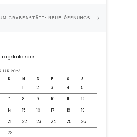
Nächster Beitr
ISTE
IMPAKT-MUSEUM GRABENSTÄTT: NEUE ÖFFNUNGSZEITEN
itragskalender
RUAR 2023
D
M
D
F
S
S
1
2
3
4
5
7
8
9
10
11
12
14
15
16
17
18
19
21
22
23
24
25
26
28