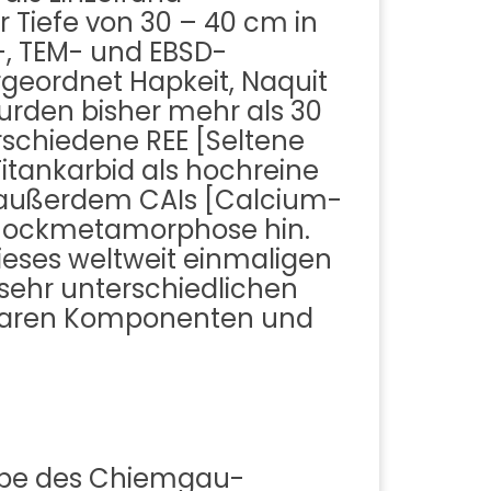
er Tiefe von 30 – 40 cm in
, TEM- und EBSD-
rgeordnet Hapkeit, Naquit
urden bisher mehr als 30
schiedene REE [Seltene
Titankarbid als hochreine
, außerdem CAIs [Calcium-
Schockmetamorphose hin.
ieses weltweit einmaligen
sehr unterschiedlichen
nbaren Komponenten und
ruppe des Chiemgau-