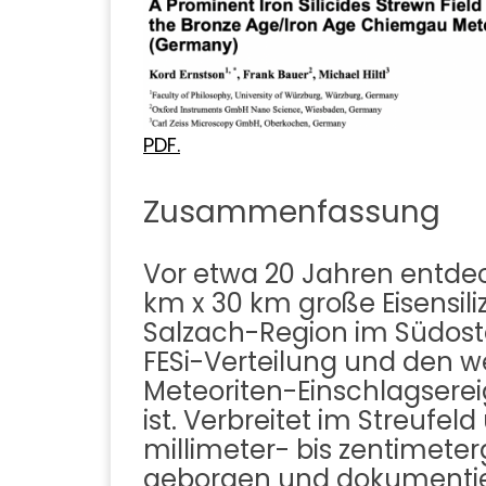
PDF.
Zusammenfassung
Vor etwa 20 Jahren entd
km x 30 km große Eisensil
Salzach-Region im Südos
FESi-Verteilung und den w
Meteoriten-Einschlagser
ist. Verbreitet im Streufe
millimeter- bis zentimete
geborgen und dokumentiert