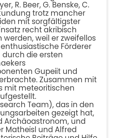
, R. Beer, G. Benske, C.
 Erkundung trotz mancher
den mit sorgfältigster
satz recht akribisch
erden, weil er zweifellos
nthusiastische Förderer
 durch die ersten
maekers
ponenten Gupeiit und
en erbrachte. Zusammen mit
s mit meteoritischen
ufgestellt.
search Team), das in den
ungsarbeiten gezeigt hat,
nd Archäoastronom, und
r Matheisl und Alfred
torische Beiträge und Hilfe