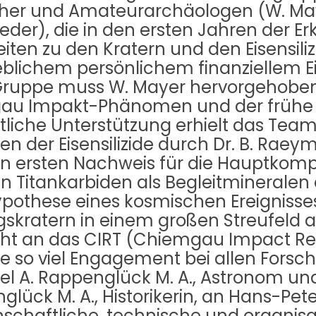
er und Amateurarchäologen (W. Mayer
srieder), die in den ersten Jahren der
ten zu den Kratern und den Eisensilizi
lichem persönlichem finanziellem Ein
Gruppe muss W. Mayer hervorgehoben w
au Impakt-Phänomen und der frühe e
liche Unterstützung erhielt das Team
n der Eisensilizide durch Dr. B. Raey
den ersten Nachweis für die Hauptkom
en Titankarbiden als Begleitmineral
pothese eines kosmischen Ereignisse
agskratern in einem großen Streufeld a
ht an das CIRT (Chiemgau Impact Re
e so viel Engagement bei allen Forsch
ael A. Rappenglück M. A., Astronom u
lück M. A., Historikerin, an Hans-Pete
senschaftliche, technische und organisa