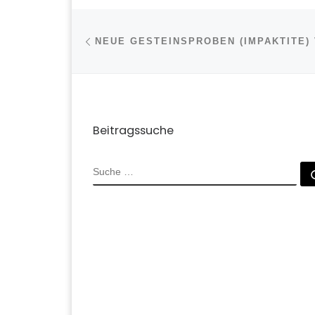
Beitragsnavigation
Vorheriger Beitrag
Beitragssuche
SUCHE