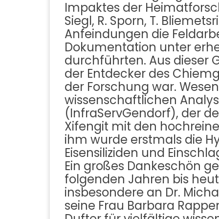
Impaktes der Heimatforsch
Siegl, R. Sporn, T. Bliemet
Anfeindungen die Feldarbei
Dokumentation unter erheb
durchführten. Aus dieser 
der Entdecker des Chiemg
der Forschung war. Wesent
wissenschaftlichen Analyse
(InfraServGendorf), der 
Xifengit mit den hochrein
ihm wurde erstmals die Hy
Eisensiliziden und Einschl
Ein großes Dankeschön ge
folgenden Jahren bis heut
insbesondere an Dr. Mich
seine Frau Barbara Rappeng
Dufter für vielfältige wis