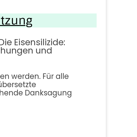
etzung
 Eisensilizide:
uchungen und
en werden. Für alle
 übersetzte
tehende Danksagung