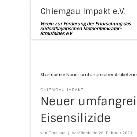
Zum Inhalt springen
Chiemgau Impakt e.V.
Verein zur Förderung der Erforschung des
südostbayerischen Meteoritenkrater-
Streufeldes e.V.
Startseite
»
Neuer umfangreicher Artikel zu
CHIEMGAU-IMPAKT
Neuer umfangrei
Eisensilizide
von
Ernstson
|
Veröffentlicht
28. Februar 2023