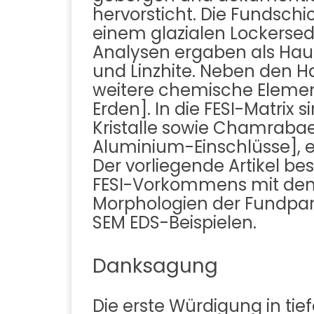
hervorsticht. Die Fundschic
einem glazialen Lockerse
Analysen ergaben als Haup
und Linzhite. Neben den H
weitere chemische Elemen
Erden]. In die FESI-Matrix
Kristalle sowie Chamraba
Aluminium-Einschlüsse], 
Der vorliegende Artikel b
FESI-Vorkommens mit den 
Morphologien der Fundpa
SEM EDS-Beispielen.
Danksagung
Die erste Würdigung in ti