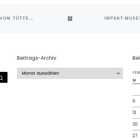
ZURÜCK ZUR BEITRAGSL
NEUE GESTEINSPROBEN (IMPAKTITE) VOM TÜTTENSEE-METEORKRATER
Beitrags-Archiv
Be
Beitrags-Archiv
FEB
Suche …
M
6
13
20
27