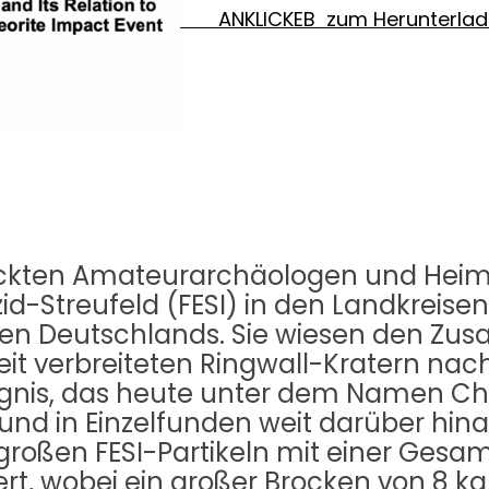
ANKLICKEB zum Herunterladen 
eckten Amateurarchäologen und Heim
izid-Streufeld (FESI) in den Landkrei
ten Deutschlands. Sie wiesen den Z
eit verbreiteten Ringwall-Kratern na
eignis, das heute unter dem Namen 
ld und in Einzelfunden weit darüber h
rgroßen FESI-Partikeln mit einer Ges
, wobei ein großer Brocken von 8 kg 