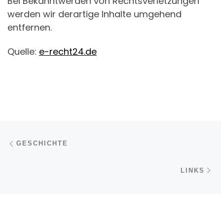
Bei Bekanntwerden von Rechtsverletzungen
werden wir derartige Inhalte umgehend
entfernen.
Quelle:
e-recht24.de
Beitragsnavigation
Vorheriger Beitrag
GESCHICHTE
Nä
LINKS