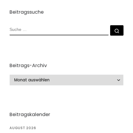
Beitragssuche
SUCHE
Such
Beitrags-Archiv
Beitrags-Archiv
Beitragskalender
AUGUST 2026