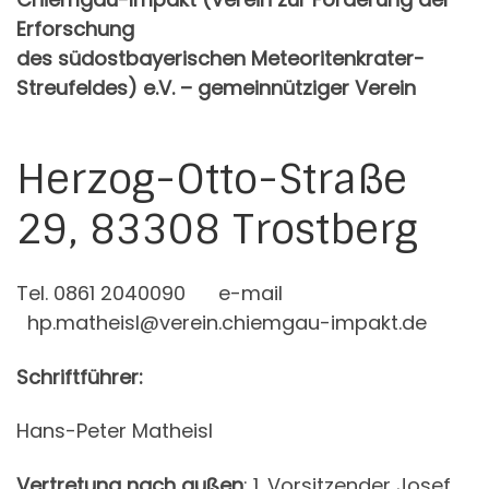
Erforschung
des südostbayerischen Meteoritenkrater-
Streufeldes) e.V. –
gemeinnütziger Verein
Herzog-Otto-Straße
29, 83308 Trostberg
Tel. 0861 2040090 e-mail
hp.matheisl@verein.chiemgau-impakt.de
Schriftführer:
Hans-Peter Matheisl
Vertretung nach außen
: 1. Vorsitzender Josef