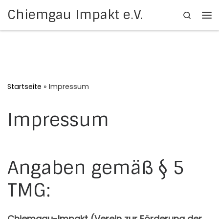
Chiemgau Impakt e.V.
Search
Zum Inhalt springen
Me
Startseite
»
Impressum
Impressum
Angaben gemäß § 5
TMG:
Chiemgau-Impakt (Verein zur Förderung der