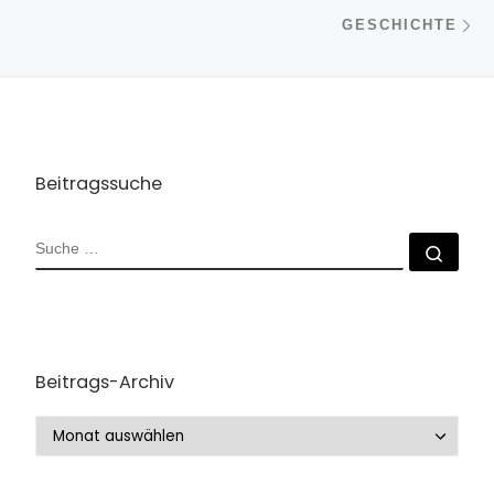
Beitragsnavigation
Nä
GESCHICHTE
Beitragssuche
SUCHE
Such
Beitrags-Archiv
Beitrags-Archiv