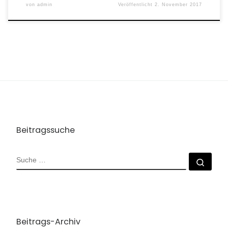
von
admin
Veröffentlicht
2. November 2017
Beitragssuche
SUCHE
Such
Beitrags-Archiv