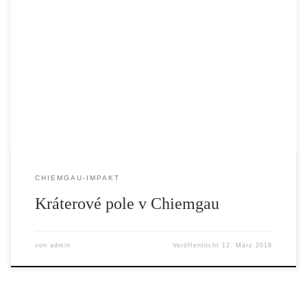
CHIEMGAU-IMPAKT
Kráterové pole v Chiemgau
von
admin
Veröffentlicht
12. März 2016