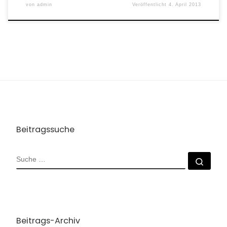
von
admin
Veröffentlicht
4. April 2013
Beitragssuche
SUCHE
Such
Beitrags-Archiv