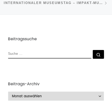
INTERNATIONALER MUSEUMSTAG – IMPAKT-MUSEUM GRABENSTÄTT
Beitragssuche
SUCHE
Such
Beitrags-Archiv
Beitrags-Archiv