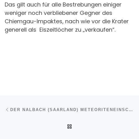
Das gilt auch für alle Bestrebungen einiger
weniger noch verbliebener Gegner des
Chiemgau-Impaktes, nach wie vor die Krater
generell als Eiszeitlöcher zu „verkaufen“.
Beitragsnavigation
Vorheriger Beitrag
DER NALBACH (SAARLAND) METEORITENEINSCHLAG (IMPAKT) MIT EIGENER INTERNET-SEITE
ZURÜCK ZUR BEITRAGSL
Nä