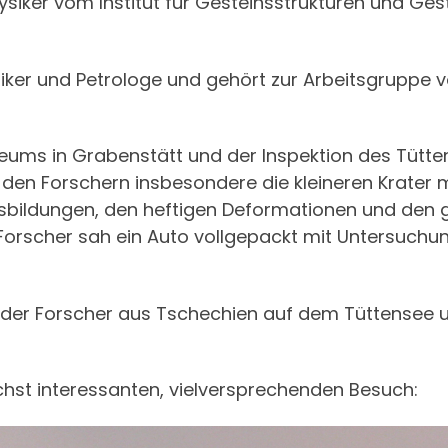
hysiker vom Institut für Gesteinsstrukturen und G
ker und Petrologe und gehört zur Arbeitsgruppe v
ms in Grabenstätt und der Inspektion des Tütte
en Forschern insbesondere die kleineren Krater 
sbildungen, den heftigen Deformationen und den 
 Forscher sah ein Auto vollgepackt mit Untersuch
er Forscher aus Tschechien auf dem Tüttensee un
hst interessanten, vielversprechenden Besuch: