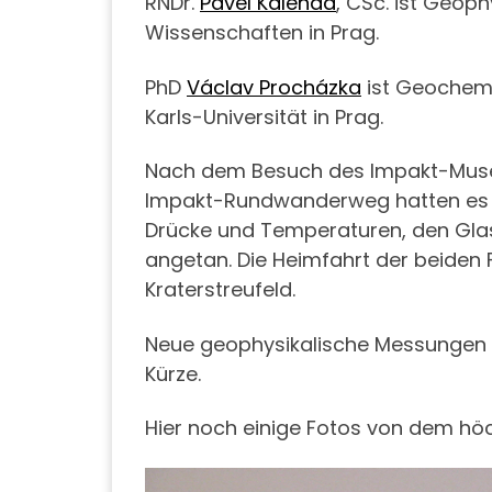
RNDr.
Pavel Kalenda
, CSc. ist Geop
Wissenschaften in Prag.
PhD
Václav Procházka
ist Geochemi
Karls-Universität in Prag.
Nach dem Besuch des Impakt-Museu
Impakt-Rundwanderweg hatten es d
Drücke und Temperaturen, den Gla
angetan. Die Heimfahrt der beiden
Kraterstreufeld.
Neue geophysikalische Messungen d
Kürze.
Hier noch einige Fotos von dem höc